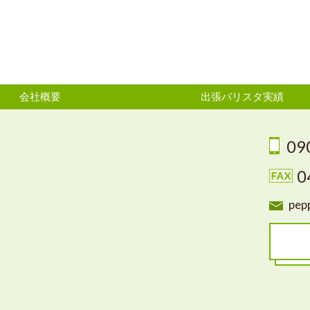
会社概要
出張バリスタ実績
09
0
pepp